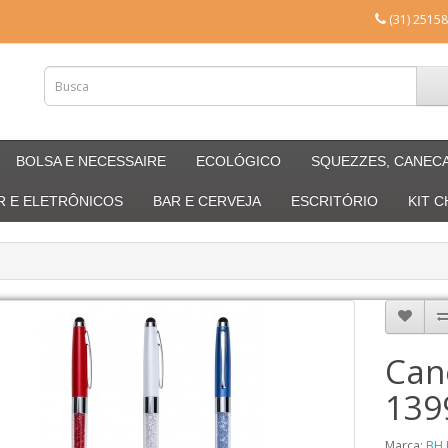
(31) 25158
BOLSA E NECESSAIRE
ECOLÓGICO
SQUEZZES, CANEC
R E ELETRÔNICOS
BAR E CERVEJA
ESCRITÓRIO
KIT 
Can
139
Marca:
BH 