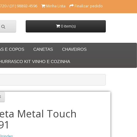
720 / (31) 98892-4596
Minha Lista
Finalizar pedido
0 item(s)
AS E COPOS
CANETAS
CHAVEIROS
CHURRASCO KIT VINHO E COZINHA
eta Metal Touch
91
Brindes