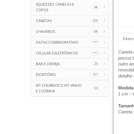
SQUEZZES, CANECAS E
98
COPOS
CANETAS
259
CHAVEIROS
68
Descr
DATAS COMEMORATIVAS
111
Caneta m
CELULAR E ELETRÔNICOS
111
possui t
BAR E CERVEJA
outro an
20
revesti
ESCRITÓRIO
157
detalhe
KIT CHURRASCO KIT VINHO
Medida
59
E COZINHA
1 cm – 
Tamanh
Caneta 