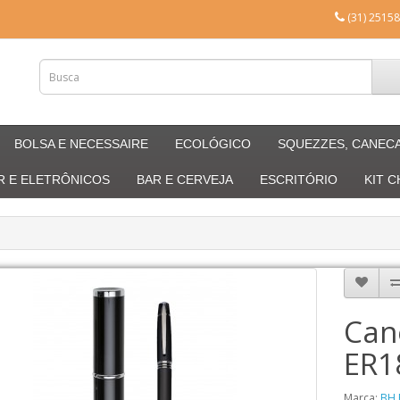
(31) 25158
BOLSA E NECESSAIRE
ECOLÓGICO
SQUEZZES, CANEC
R E ELETRÔNICOS
BAR E CERVEJA
ESCRITÓRIO
KIT 
Can
ER1
Marca:
BH 