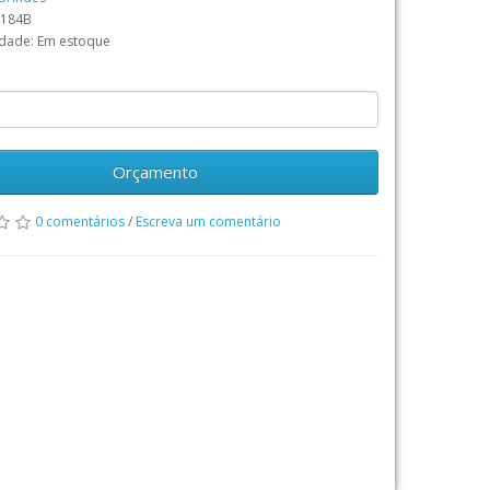
R184B
idade: Em estoque
Orçamento
0 comentários
/
Escreva um comentário