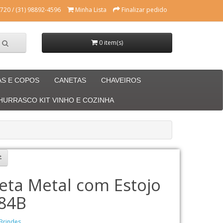
720 / (31) 98892-4596
Minha Lista
Finalizar pedido
0 item(s)
AS E COPOS
CANETAS
CHAVEIROS
CHURRASCO KIT VINHO E COZINHA
eta Metal com Estojo
84B
Brindes