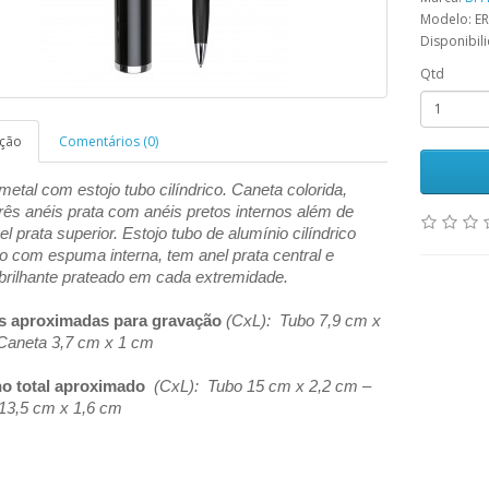
Modelo: E
Disponibil
Qtd
ição
Comentários (0)
etal com estojo tubo cilíndrico. Caneta colorida,
rês anéis prata com anéis pretos internos além de
el prata superior. Estojo tubo de alumínio cilíndrico
do com espuma interna, tem anel prata central
e
 brilhante prateado em cada extremidade.
s aproximadas para gravação
(CxL): Tubo 7,9 cm x
Caneta 3,7 cm x 1 cm
o total aproximado
(CxL): Tubo 15 cm x 2,2 cm –
13,5 cm x 1,6 cm