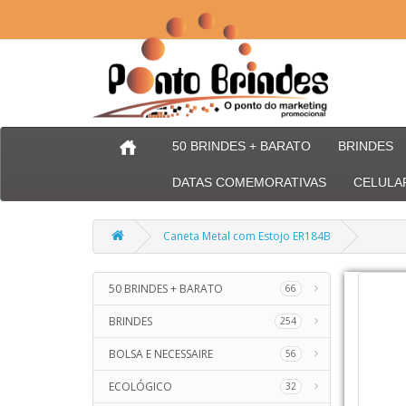
50 BRINDES + BARATO
BRINDES
DATAS COMEMORATIVAS
CELULA
Caneta Metal com Estojo ER184B
50 BRINDES + BARATO
66
BRINDES
254
BOLSA E NECESSAIRE
56
ECOLÓGICO
32