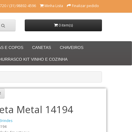
720 / (31) 98892-4596
Minha Lista
Finalizar pedido
0 item(s)
AS E COPOS
CANETAS
CHAVEIROS
CHURRASCO KIT VINHO E COZINHA
eta Metal 14194
Brindes
4194