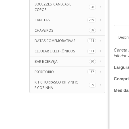
SQUEZZES, CANECAS E
98
COPOS
CANETAS
259
CHAVEIROS
68
Descr
DATAS COMEMORATIVAS
111
Caneta m
CELULAR E ELETRÔNICOS
111
inferior.
BAR E CERVEJA
20
Largur
ESCRITÓRIO
157
Compri
KIT CHURRASCO KIT VINHO
59
E COZINHA
Medida