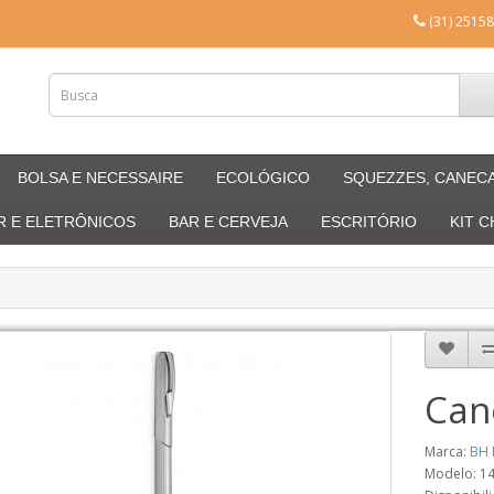
(31) 25158
BOLSA E NECESSAIRE
ECOLÓGICO
SQUEZZES, CANEC
R E ELETRÔNICOS
BAR E CERVEJA
ESCRITÓRIO
KIT 
Can
Marca:
BH 
Modelo: 1