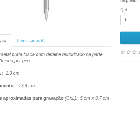
Disponibil
Qtd
ição
Comentários (0)
etal prata fosca com detalhe texturizado na parte
 Aciona por giro.
a
: 1,3 cm
mento
: 13,4 cm
s aproximadas para gravação
(CxL): 5 cm x 0,7 cm