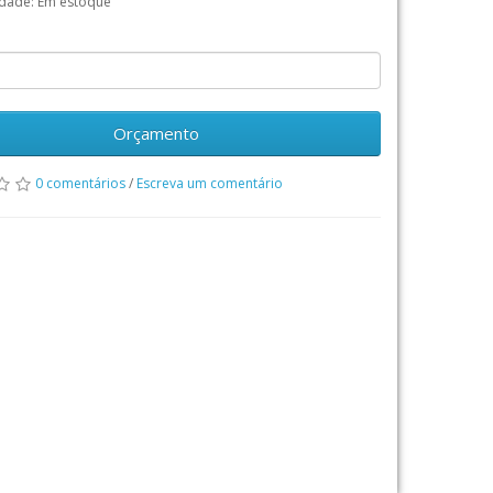
idade: Em estoque
Orçamento
0 comentários
/
Escreva um comentário