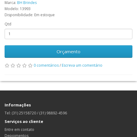
Marca:
BH Brindes
Modelo: 13993
Disponibilidade: Em estoque
Qtd
Orçamento
0 comentários
/
Escreva um comentário
Informações
Tel: (31) 25158720 / (31) 98892-4596
Serviços ao cliente
Entre em contato
Depoimentos