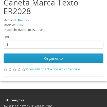
Caneta Marca Texto
ER2028
Marca:
BH Brindes
Modelo: ER2028
Disponibilidade: Em estoque
Qtd
Orçamento
0 comentários
/
Escreva um comentário
Informações
Tel: (31) 25158720 / (31) 98892-4596