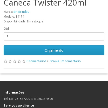
Caneca Twister 420ml
Marca:
BH Brindes
Modelo: 14174
Disponibilidade: Em estoque
Qtd
Orçamento
0 comentários
/
Escreva um comentário
Informações
Tel: (31) 25158720 / (31) 98892-4596
Serviços ao cliente