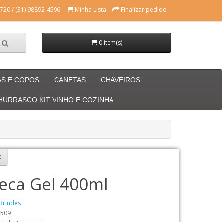
720 / (31) 98892-4596
Minha Lista
Finalizar pedido
0 item(s)
AS E COPOS
CANETAS
CHAVEIROS
CHURRASCO KIT VINHO E COZINHA
eca Gel 400ml
Brindes
2509