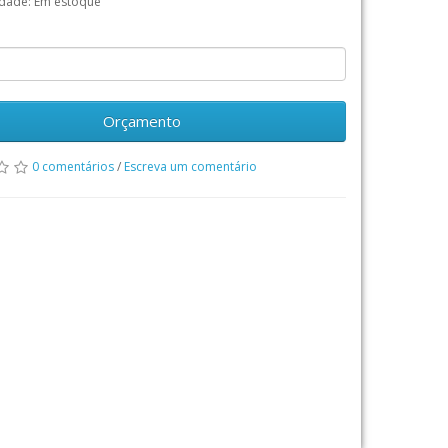
idade: Em estoque
Orçamento
0 comentários
/
Escreva um comentário