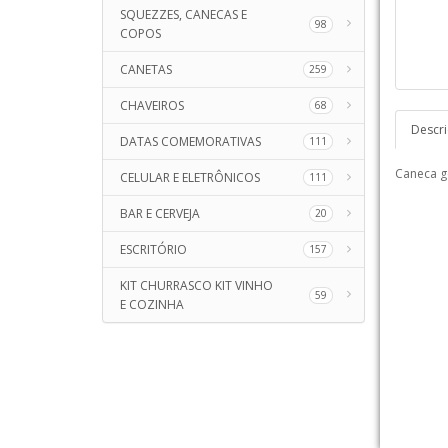
SQUEZZES, CANECAS E
98
COPOS
CANETAS
259
CHAVEIROS
68
Descr
DATAS COMEMORATIVAS
111
Caneca ge
CELULAR E ELETRÔNICOS
111
BAR E CERVEJA
20
ESCRITÓRIO
157
KIT CHURRASCO KIT VINHO
59
E COZINHA