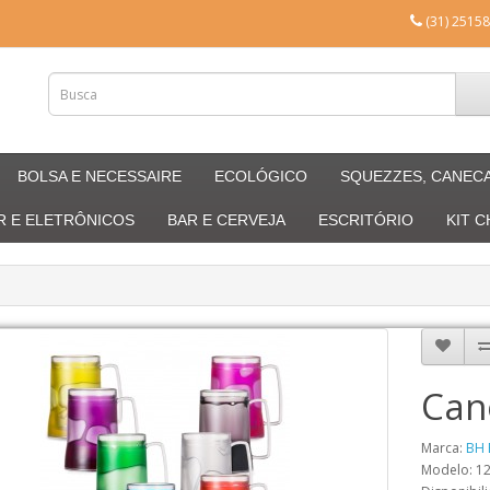
(31) 25158
BOLSA E NECESSAIRE
ECOLÓGICO
SQUEZZES, CANEC
R E ELETRÔNICOS
BAR E CERVEJA
ESCRITÓRIO
KIT 
Can
Marca:
BH 
Modelo: 1