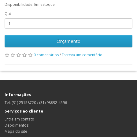
Disponibilidade: Em estoque
Qtd
Orçamento
0 comentários
/
Escreva um comentário
Informações
Tel: (31) 25158720 / (31) 98892-4596
Serviços ao cliente
Entre em contato
Depoimentos
Mapa do site