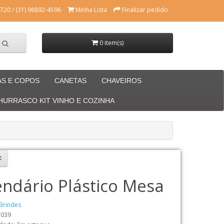
720 / (31) 98892-4596
Minha Lista
Finalizar pedido
0 item(s)
AS E COPOS
CANETAS
CHAVEIROS
CHURRASCO KIT VINHO E COZINHA
endário Plástico Mesa
Brindes
3039