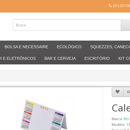
(31) 25158
BOLSA E NECESSAIRE
ECOLÓGICO
SQUEZZES, CANEC
R E ELETRÔNICOS
BAR E CERVEJA
ESCRITÓRIO
KIT 
Cal
Marca:
BH 
Modelo: 1