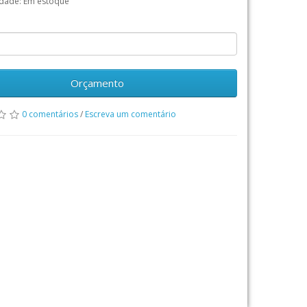
idade: Em estoque
Orçamento
0 comentários
/
Escreva um comentário