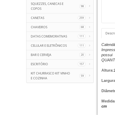
SQUEZZES, CANECAS E
98
COPOS
CANETAS
259
CHAVEIROS
68
Descr
DATAS COMEMORATIVAS
111
Calendá
CELULAR E ELETRÔNICOS
111
Impress
BAR E CERVEJA
possui 
20
QUANTI
ESCRITÓRIO
157
Altura:
KIT CHURRASCO KIT VINHO
59
E COZINHA
Largura
Diâmet
Medidas
cm