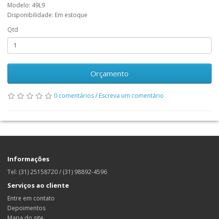
Modelo: 49L9
Disponibilidade: Em estoque
Qtd
Orçamento
0 comentários
/
Escreva um comentário
Informações
Tel: (31) 25158720 / (31) 98892-4596
Serviços ao cliente
Entre em contato
Depoimentos
Mapa do site