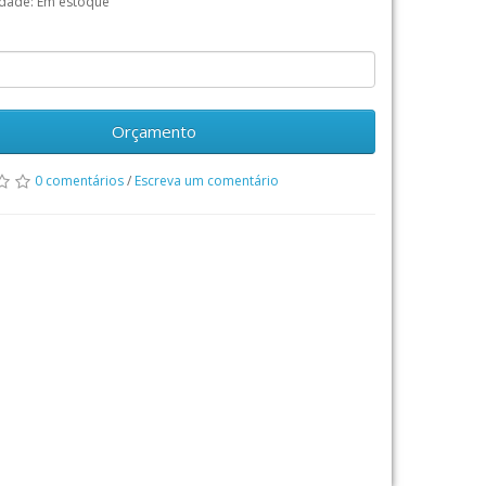
idade: Em estoque
Orçamento
0 comentários
/
Escreva um comentário