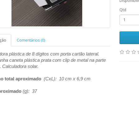
Disponibil
Qtd
ição
Comentários (0)
ora plástica de 8 dígitos com porta cartão lateral.
ha caneta plástica prata com clip de metal na parte
. Calculadora solar.
o total aproximado
(CxL): 10 cm x 6,9 cm
proximado
(g): 37