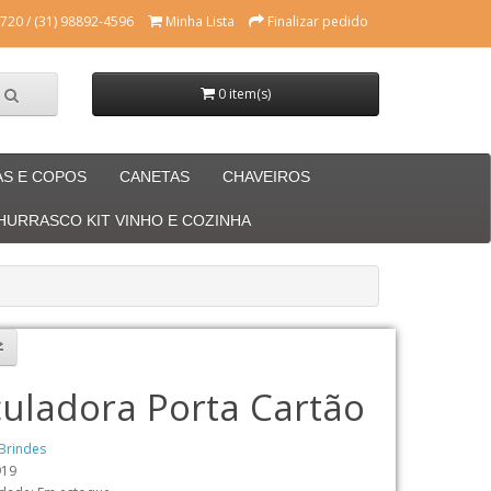
720 / (31) 98892-4596
Minha Lista
Finalizar pedido
0 item(s)
AS E COPOS
CANETAS
CHAVEIROS
CHURRASCO KIT VINHO E COZINHA
culadora Porta Cartão
Brindes
919