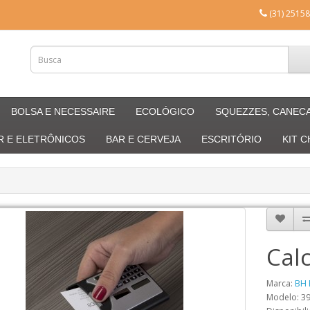
(31) 25158
BOLSA E NECESSAIRE
ECOLÓGICO
SQUEZZES, CANEC
R E ELETRÔNICOS
BAR E CERVEJA
ESCRITÓRIO
KIT 
Cal
Marca:
BH 
Modelo: 3