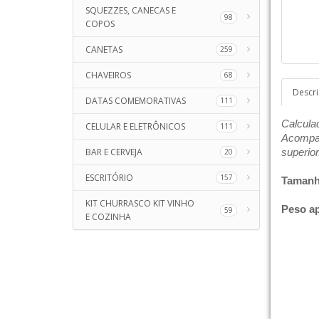
SQUEZZES, CANECAS E
98
COPOS
CANETAS
259
CHAVEIROS
68
Descr
DATAS COMEMORATIVAS
111
Calculad
CELULAR E ELETRÔNICOS
111
Acompan
BAR E CERVEJA
superior
20
ESCRITÓRIO
157
Tamanh
KIT CHURRASCO KIT VINHO
Peso a
59
E COZINHA