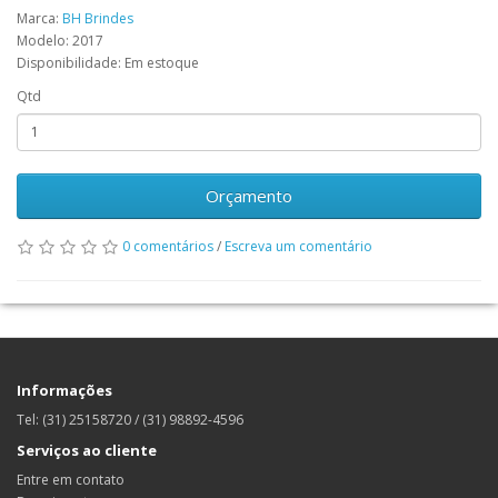
Marca:
BH Brindes
Modelo: 2017
Disponibilidade: Em estoque
Qtd
Orçamento
0 comentários
/
Escreva um comentário
Informações
Tel: (31) 25158720 / (31) 98892-4596
Serviços ao cliente
Entre em contato