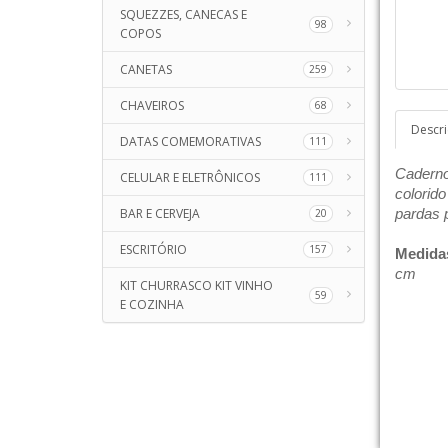
SQUEZZES, CANECAS E
98
COPOS
CANETAS
259
CHAVEIROS
68
Descr
DATAS COMEMORATIVAS
111
Caderno 
CELULAR E ELETRÔNICOS
111
colorid
BAR E CERVEJA
pardas 
20
ESCRITÓRIO
157
Medida
cm
KIT CHURRASCO KIT VINHO
59
E COZINHA