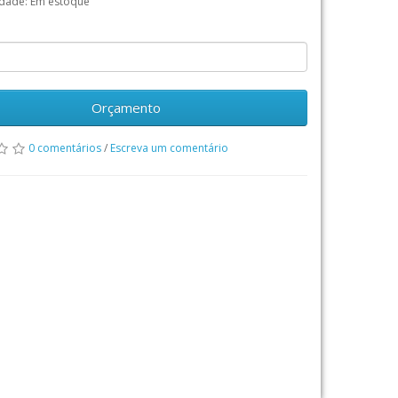
idade: Em estoque
Orçamento
0 comentários
/
Escreva um comentário