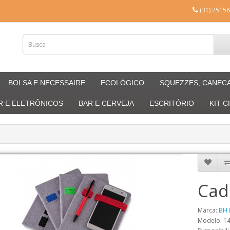
(31) 25158
BOLSA E NECESSAIRE
ECOLÓGICO
SQUEZZES, CANEC
R E ELETRÔNICOS
BAR E CERVEJA
ESCRITÓRIO
KIT 
Cad
Marca:
BH 
Modelo: 1