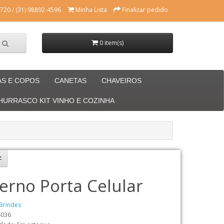
720 / (31) 98892-4596
Minha Lista
Finalizar pedido
0 item(s)
AS E COPOS
CANETAS
CHAVEIROS
CHURRASCO KIT VINHO E COZINHA
erno Porta Celular
Brindes
4036