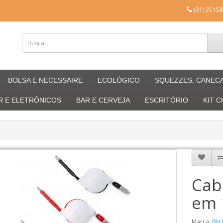
(31) 25158
BOLSA E NECESSAIRE
ECOLÓGICO
SQUEZZES, CANEC
R E ELETRÔNICOS
BAR E CERVEJA
ESCRITÓRIO
KIT 
Cab
em 
Marca:
BH 