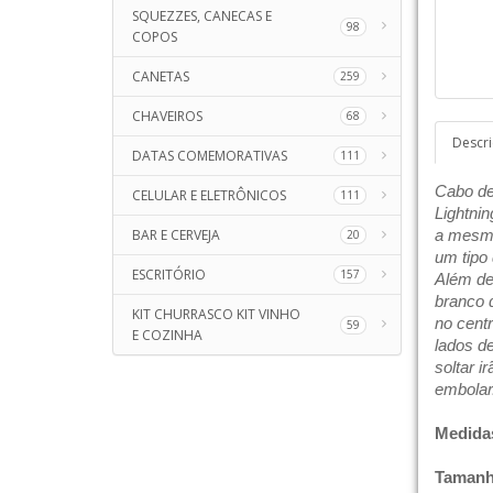
SQUEZZES, CANECAS E
98
COPOS
CANETAS
259
CHAVEIROS
68
Descr
DATAS COMEMORATIVAS
111
Cabo de 
CELULAR E ELETRÔNICOS
111
Lightni
BAR E CERVEJA
a mesma
20
um tipo 
ESCRITÓRIO
157
Além de
branco d
KIT CHURRASCO KIT VINHO
no cent
59
E COZINHA
lados d
soltar i
embolar
Medida
Tamanh