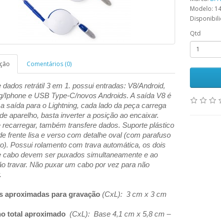
Modelo: 1
Disponibil
Qtd
ição
Comentários (0)
dados retrátil 3 em 1. possui entradas: V8/Android,
ng/Iphone e USB Type-C/novos Androids. A saída V8 é
 saída para o Lightning, cada lado da peça carrega
de aparelho, basta inverter a posição ao encaix
ar.
 recarregar, também transfere dados. Suporte plástico
e frente lisa e verso com detalhe oval (com parafuso
ro). Possui rolamento com trava automática, os dois
e cabo devem ser puxados simultaneamente e ao
rão travar. Não puxar um cabo por vez para não
.
s aproximadas para gravação
(CxL): 3 cm x 3 cm
o total aproximado
(CxL): Base 4,1 cm x 5,8 cm –