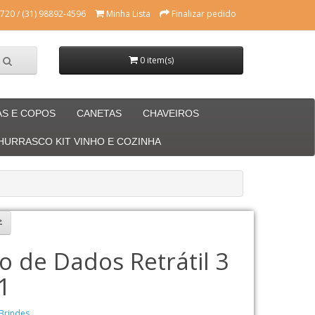
720 / (31) 98892-4596
Minha Lista
Finalizar pedido
0 item(s)
AS E COPOS
CANETAS
CHAVEIROS
CHURRASCO KIT VINHO E COZINHA
o de Dados Retrátil 3
1
Brindes