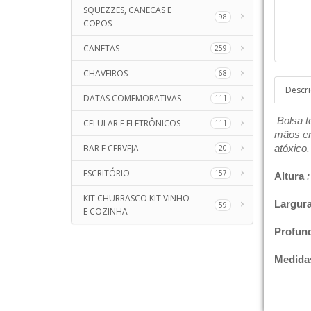
SQUEZZES, CANECAS E
98
COPOS
CANETAS
259
CHAVEIROS
68
Descr
DATAS COMEMORATIVAS
111
Bolsa t
CELULAR E ELETRÔNICOS
111
mãos em 
BAR E CERVEJA
atóxico.
20
ESCRITÓRIO
157
Altura
:
KIT CHURRASCO KIT VINHO
Largur
59
E COZINHA
Profun
Medida