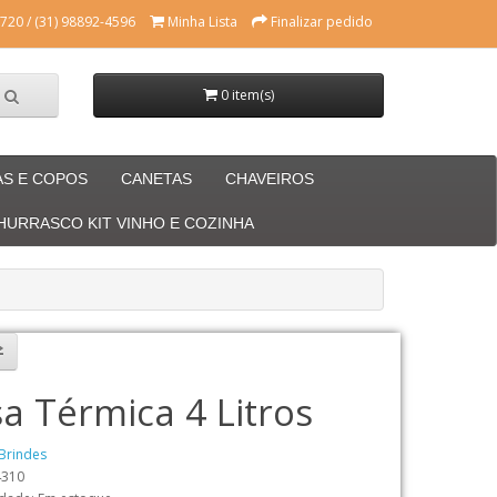
720 / (31) 98892-4596
Minha Lista
Finalizar pedido
0 item(s)
AS E COPOS
CANETAS
CHAVEIROS
CHURRASCO KIT VINHO E COZINHA
a Térmica 4 Litros
Brindes
4310