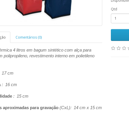
Disponibil
Qtd
ição
Comentários (0)
érmica 4 litros em bagum sintético com alça para
polipropileno, revestimento interno em polietileno
 17 cm
a
: 16 cm
didade
: 15 cm
s aproximadas para gravação
(CxL): 14 cm x 15 cm