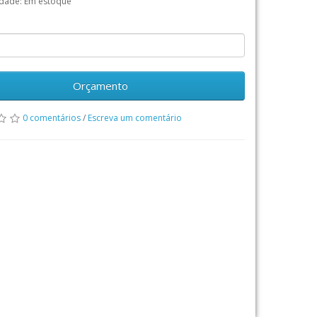
idade: Em estoque
Orçamento
0 comentários
/
Escreva um comentário