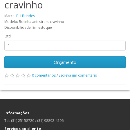
cravinho
Marca:
BH Brindes
Modelo: Bolinha anti stress cravinho
Disponibilidade: Em estoque
Qtd
Orçamento
0 comentários
/
Escreva um comentário
Informações
Tel: (31) 25158720 / (31) 98892-4596
Serviços ao cliente