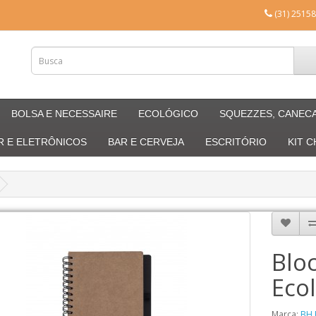
(31) 25158
BOLSA E NECESSAIRE
ECOLÓGICO
SQUEZZES, CANEC
R E ELETRÔNICOS
BAR E CERVEJA
ESCRITÓRIO
KIT 
Blo
Eco
Marca:
BH 