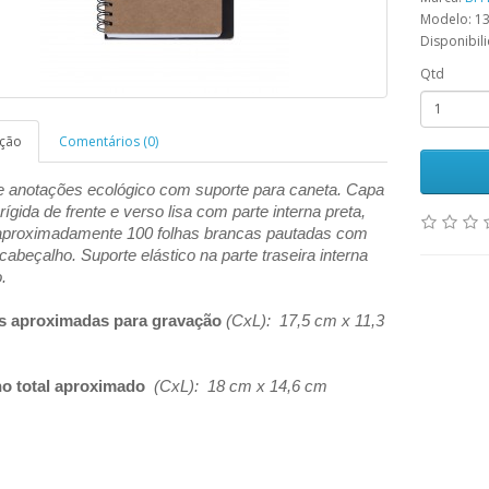
Modelo: 1
Disponibil
Qtd
ição
Comentários (0)
e anotações ecológico com suporte para caneta. Capa
 rígida de frente e verso lisa com parte interna preta,
aproximadamente 100 folhas brancas pautadas com
cabeçalho. Suporte elástico na parte traseira i
nterna
.
s aproximadas para gravação
(CxL): 17,5 cm x 11,3
o total aproximado
(CxL): 18 cm x 14,6 cm