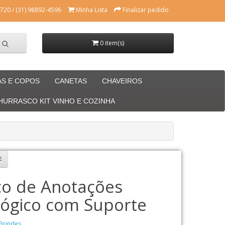
720 / (31) 98892-4596
Minha Lista
Finalizar pedido
0 item(s)
AS E COPOS
CANETAS
CHAVEIROS
CHURRASCO KIT VINHO E COZINHA
co de Anotações
lógico com Suporte
Brindes