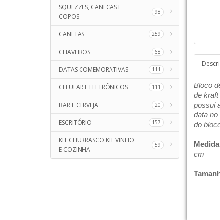
SQUEZZES, CANECAS E
98
COPOS
CANETAS
259
CHAVEIROS
68
Descr
DATAS COMEMORATIVAS
111
Bloco d
CELULAR E ELETRÔNICOS
111
de kraft
BAR E CERVEJA
possui 
20
data no 
ESCRITÓRIO
157
do bloco
KIT CHURRASCO KIT VINHO
Medida
59
E COZINHA
cm
Tamanh