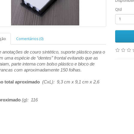
Disponibil
Qtd
ição
Comentários (0)
 anotações de couro sintético, suporte plástico para o
m uma espécie de “dentes” frontal evitando que as
aiam, parte interna com bolso plástico e bloco de
brancas com aproximadamente 150 folhas.
o total aproximado
(CxL): 9,3 cm x 9,1 cm x 2,6
proximado
(g): 116