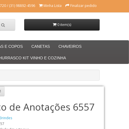
720 / (31) 98892-4596
Minha Lista
Finalizar pedido
0 item(s)
AS E COPOS
CANETAS
CHAVEIROS
CHURRASCO KIT VINHO E COZINHA
co de Anotações 6557
Brindes
557