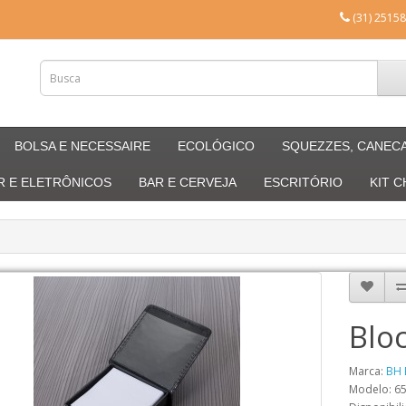
(31) 25158
BOLSA E NECESSAIRE
ECOLÓGICO
SQUEZZES, CANEC
R E ELETRÔNICOS
BAR E CERVEJA
ESCRITÓRIO
KIT 
Blo
Marca:
BH 
Modelo: 6