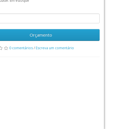
idade: Em estoque
Orçamento
0 comentários
/
Escreva um comentário