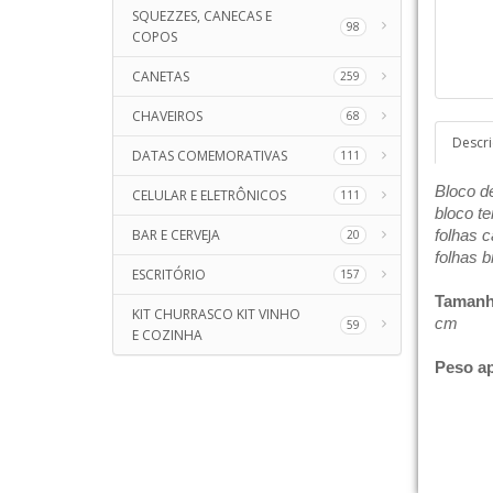
SQUEZZES, CANECAS E
98
COPOS
CANETAS
259
CHAVEIROS
68
Descr
DATAS COMEMORATIVAS
111
Bloco de
CELULAR E ELETRÔNICOS
111
bloco te
BAR E CERVEJA
folhas c
20
folhas 
ESCRITÓRIO
157
Tamanh
KIT CHURRASCO KIT VINHO
cm
59
E COZINHA
Peso a