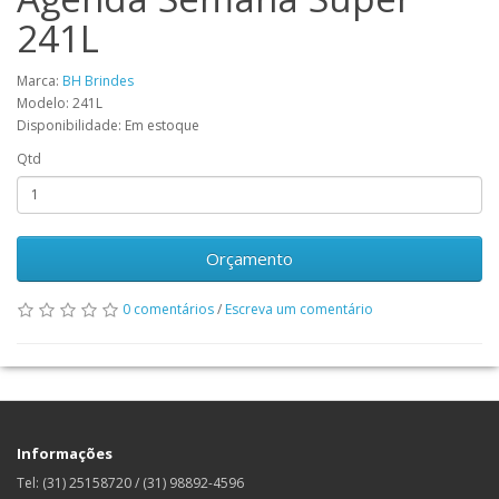
241L
Marca:
BH Brindes
Modelo: 241L
Disponibilidade: Em estoque
Qtd
Orçamento
0 comentários
/
Escreva um comentário
Informações
Tel: (31) 25158720 / (31) 98892-4596