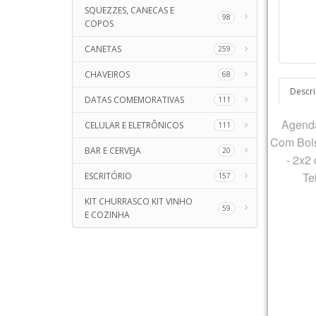
SQUEZZES, CANECAS E
98
COPOS
CANETAS
259
CHAVEIROS
68
Descr
DATAS COMEMORATIVAS
111
Agend
CELULAR E ELETRÔNICOS
111
Com Bols
BAR E CERVEJA
20
- 2x2
Te
ESCRITÓRIO
157
KIT CHURRASCO KIT VINHO
59
E COZINHA