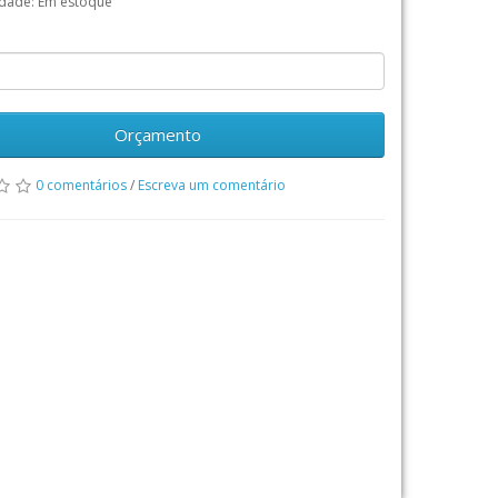
idade: Em estoque
Orçamento
0 comentários
/
Escreva um comentário