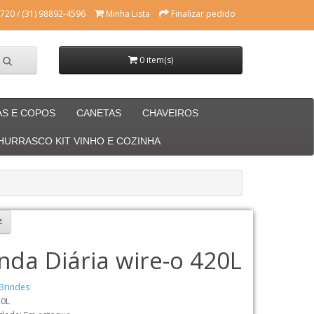
720 / (31) 98892-4596
Minha Lista
Finalizar pedido
0 item(s)
AS E COPOS
CANETAS
CHAVEIROS
CHURRASCO KIT VINHO E COZINHA
nda Diária wire-o 420L
Brindes
20L