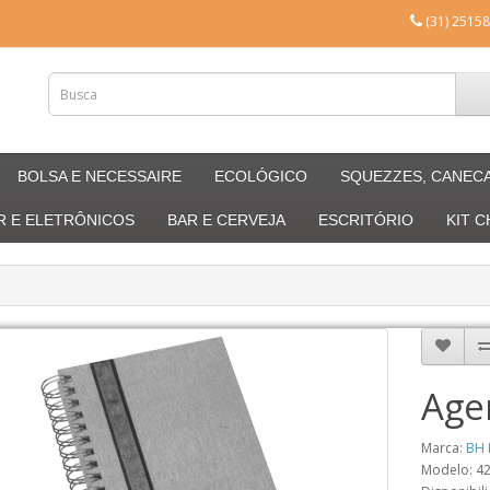
(31) 25158
BOLSA E NECESSAIRE
ECOLÓGICO
SQUEZZES, CANEC
R E ELETRÔNICOS
BAR E CERVEJA
ESCRITÓRIO
KIT 
Age
Marca:
BH 
Modelo: 4