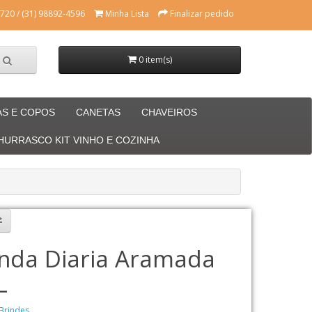
720 / (31) 98892-4596
Minha Lista
Finalizar pedido
0 item(s)
AS E COPOS
CANETAS
CHAVEIROS
CHURRASCO KIT VINHO E COZINHA
nda Diaria Aramada
L
Brindes