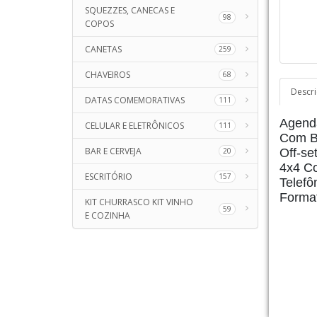
SQUEZZES, CANECAS E
98
COPOS
CANETAS
259
CHAVEIROS
68
Descr
DATAS COMEMORATIVAS
111
Agend
CELULAR E ELETRÔNICOS
111
Com Bo
BAR E CERVEJA
20
Off-se
4x4 Co
ESCRITÓRIO
157
Telefô
Forma
KIT CHURRASCO KIT VINHO
59
E COZINHA