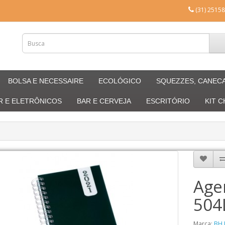
(31) 25158
BOLSA E NECESSAIRE
ECOLÓGICO
SQUEZZES, CANEC
R E ELETRÔNICOS
BAR E CERVEJA
ESCRITÓRIO
KIT 
Age
504
Marca:
BH 