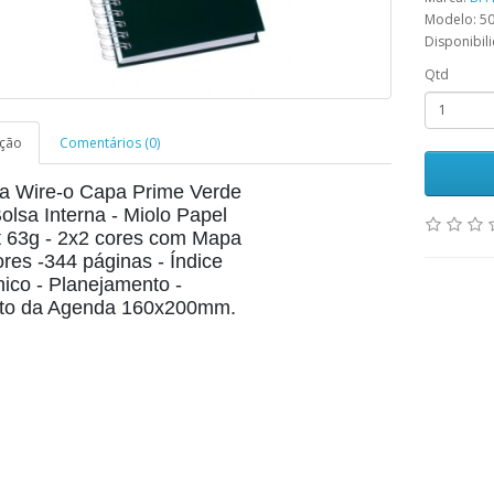
Modelo: 5
Disponibil
Qtd
ição
Comentários (0)
a Wire-o Capa Prime Verde
lsa Interna - Miolo Papel
t 63g - 2x2 cores com Mapa
res -344 páginas - Índice
nico - Planejamento -
to da Agenda 160x200mm.