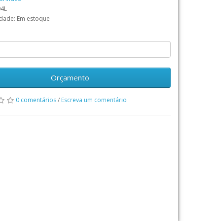
04L
idade: Em estoque
Orçamento
0 comentários
/
Escreva um comentário