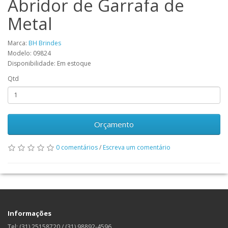
Abridor de Garrafa de
Metal
Marca:
BH Brindes
Modelo: 09824
Disponibilidade: Em estoque
Qtd
Orçamento
0 comentários
/
Escreva um comentário
Informações
Tel: (31) 25158720 / (31) 98892-4596